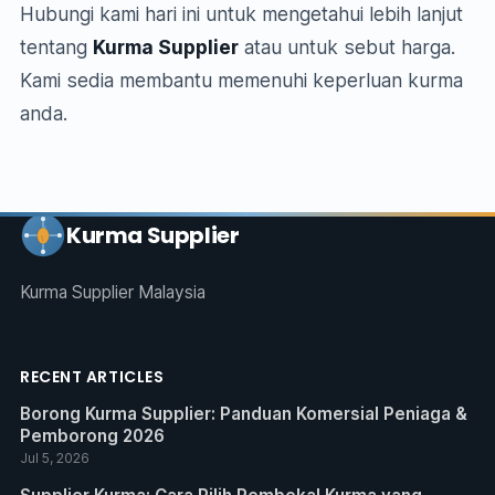
Hubungi kami hari ini untuk mengetahui lebih lanjut
tentang
Kurma Supplier
atau untuk sebut harga.
Kami sedia membantu memenuhi keperluan kurma
anda.
Kurma Supplier
Kurma Supplier Malaysia
RECENT ARTICLES
Borong Kurma Supplier: Panduan Komersial Peniaga &
Pemborong 2026
Jul 5, 2026