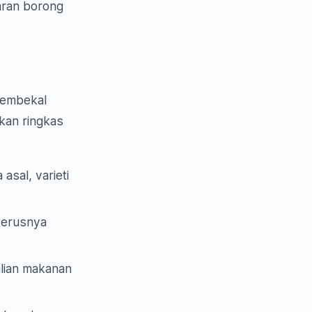
aran borong
pembekal
ukan ringkas
sal, varieti
eterusnya
alian makanan