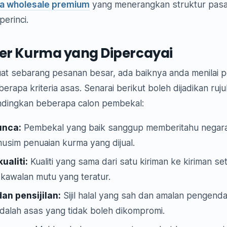
a wholesale premium
yang menerangkan struktur pas
perinci.
lier Kurma yang Dipercayai
t sebarang pesanan besar, ada baiknya anda menilai 
rapa kriteria asas. Senarai berikut boleh dijadikan ruj
ingkan beberapa calon pembekal:
unca:
Pembekal yang baik sanggup memberitahu negara a
musim penuaian kurma yang dijual.
ualiti:
Kualiti yang sama dari satu kiriman ke kiriman s
kawalan mutu yang teratur.
an pensijilan:
Sijil halal yang sah dan amalan pengend
dalah asas yang tidak boleh dikompromi.