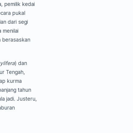
, pemilik kedai
ecara pukal
n dari segi
 menilai
n berasaskan
ylifera
) dan
ur Tengah,
dap kurma
anjang tahun
 jadi. Justeru,
aburan