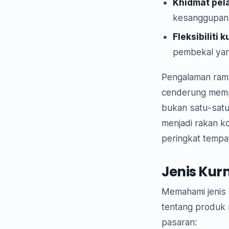
Khidmat pel
kesanggupan 
Fleksibiliti k
pembekal yan
Pengalaman ram
cenderung mempu
bukan satu-satu
menjadi rakan k
peringkat tempa
Jenis Kur
Memahami jenis 
tentang produk 
pasaran: