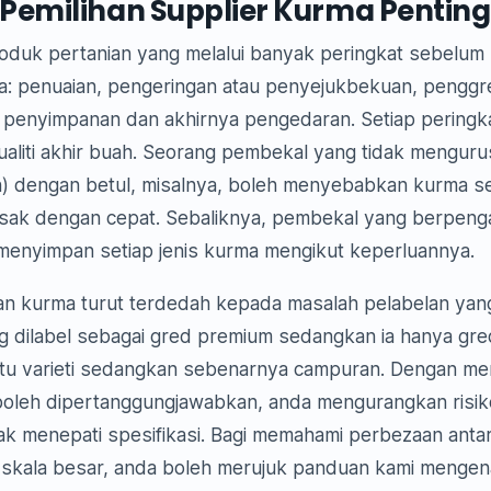
emilihan Supplier Kurma Penting
oduk pertanian yang melalui banyak peringkat sebelum
: penuaian, pengeringan atau penyejukbekuan, penggr
enyimpanan dan akhirnya pengedaran. Setiap peringka
aliti akhir buah. Seorang pembekal yang tidak menguru
in) dengan betul, misalnya, boleh menyebabkan kurma s
osak dengan cepat. Sebaliknya, pembekal yang berpen
enyimpan setiap jenis kurma mengikut keperluannya.
aran kurma turut terdedah kepada masalah pelabelan yan
 dilabel sebagai gred premium sedangkan ia hanya gred
satu varieti sedangkan sebenarnya campuran. Dengan mem
boleh dipertanggungjawabkan, anda mengurangkan risi
ak menepati spesifikasi. Bagi memahami perbezaan antar
skala besar, anda boleh merujuk panduan kami mengen