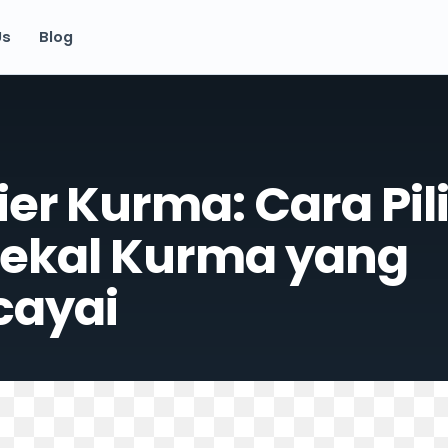
Us
Blog
ier Kurma: Cara Pil
ekal Kurma yang
cayai