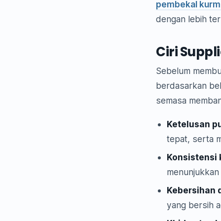
pembekal kurm
dengan lebih ter
Ciri Supp
Sebelum membua
berdasarkan bebe
semasa memband
Ketelusan p
tepat, serta 
Konsistensi k
menunjukkan 
Kebersihan d
yang bersih a