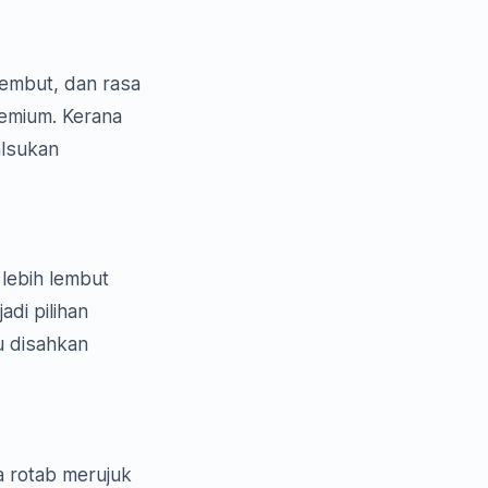
lembut, dan rasa
remium. Kerana
alsukan
lebih lembut
adi pilihan
u disahkan
a rotab merujuk