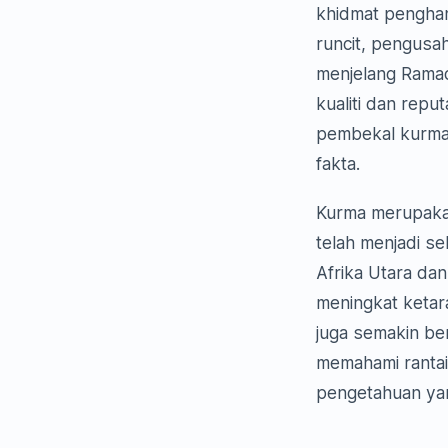
khidmat penghan
runcit, pengusa
menjelang Ramad
kualiti dan repu
pembekal kurma
fakta.
Kurma merupakan
telah menjadi s
Afrika Utara dan
meningkat ketar
juga semakin be
memahami rantai
pengetahuan yan