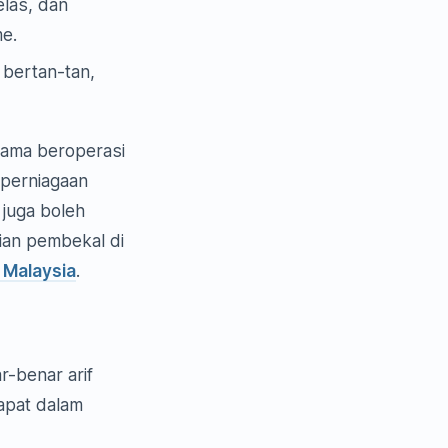
elas, dan
me.
bertan-tan,
lama beroperasi
 perniagaan
juga boleh
ian pembekal di
 Malaysia
.
-benar arif
dapat dalam