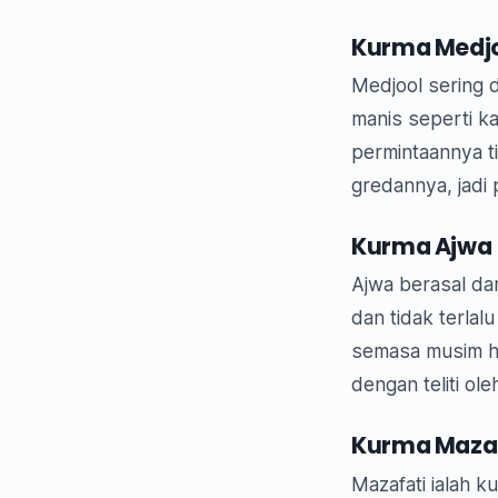
Kurma Medj
Medjool sering d
manis seperti k
permintaannya ti
gredannya, jadi 
Kurma Ajwa
Ajwa berasal da
dan tidak terlalu
semasa musim ha
dengan teliti ol
Kurma Mazaf
Mazafati ialah 