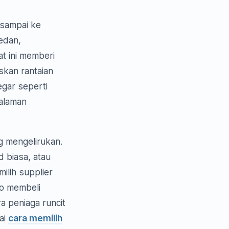
 sampai ke
edan,
t ini memberi
skan rantaian
egar seperti
galaman
g mengelirukan.
 biasa, atau
ilih supplier
ko membeli
a peniaga runcit
ai
cara memilih