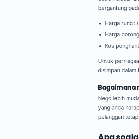
bergantung pada
Harga runcit
Harga borong
Kos penghant
Untuk perniagaa
disimpan dalam k
Bagaimana n
Nego lebih muda
yang anda harap
pelanggan tetap
Apa soala