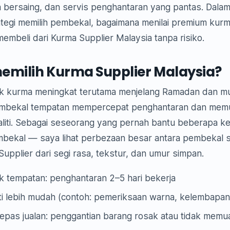
a bersaing, dan servis penghantaran yang pantas. Dalam
ategi memilih pembekal, bagaimana menilai premium kurm
membeli dari Kurma Supplier Malaysia tanpa risiko.
milih Kurma Supplier Malaysia?
uk kurma meningkat terutama menjelang Ramadan dan m
embekal tempatan mempercepat penghantaran dan me
liti. Sebagai seseorang yang pernah bantu beberapa ked
mbekal — saya lihat perbezaan besar antara pembekal 
upplier dari segi rasa, tekstur, dan umur simpan.
k tempatan: penghantaran 2–5 hari bekerja
ti lebih mudah (contoh: pemeriksaan warna, kelembapan
epas jualan: penggantian barang rosak atau tidak mem