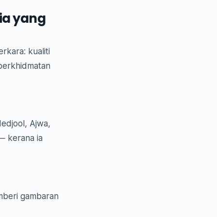
ia yang
kara: kualiti
perkhidmatan
edjool, Ajwa,
— kerana ia
emberi gambaran