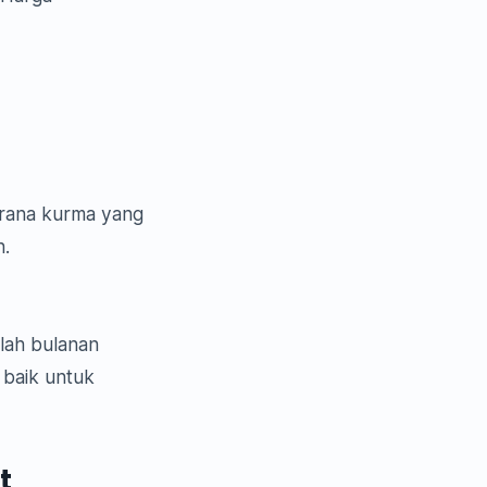
erana kurma yang
n.
lah bulanan
 baik untuk
t