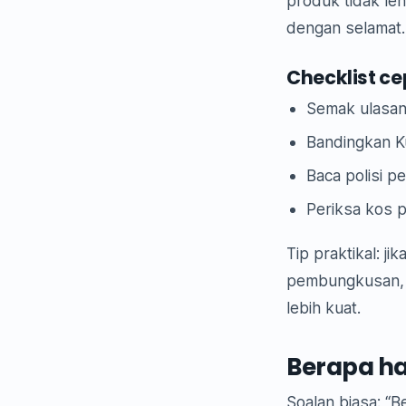
produk tidak le
dengan selamat.
Checklist ce
Semak ulasan 
Bandingkan K
Baca polisi p
Periksa kos 
Tip praktikal: ji
pembungkusan, t
lebih kuat.
Berapa ha
Soalan biasa: “