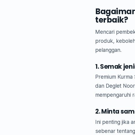
Bagaimana
terbaik?
Mencari pembekal
produk, keboleh
pelanggan.
1. Semak jen
Premium Kurma S
dan Deglet Noor.
mempengaruhi ra
2. Minta sa
Ini penting jika
sebenar tentang