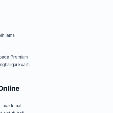
ih lama
epada Premium
ghargai kualiti
Online
p: maklumat