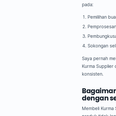
pada:
Pemilihan bua
Pemprosesan 
Pembungkusan
Sokongan sele
Saya pernah mel
Kurma Supplier 
konsisten.
Bagaimana
dengan s
Membeli Kurma S