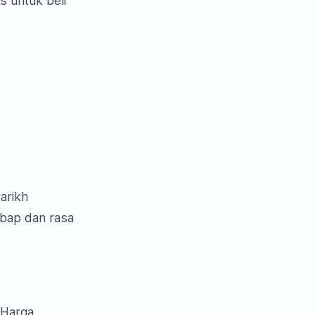
s untuk beli
tarikh
mbap dan rasa
 Harga