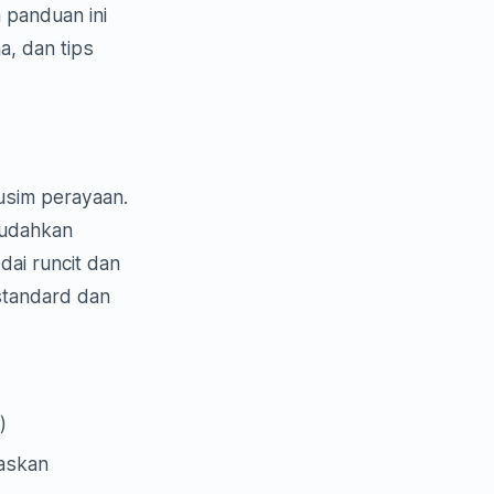
 panduan ini
a, dan tips
usim perayaan.
mudahkan
ai runcit dan
standard dan
)
uaskan