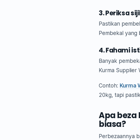
3. Periksa si
Pastikan pembeka
Pembekal yang b
4. Fahami is
Banyak pembekal
Kurma Supplier 
Contoh:
Kurma 
20kg, tapi past
Apa beza
biasa?
Perbezaannya bu