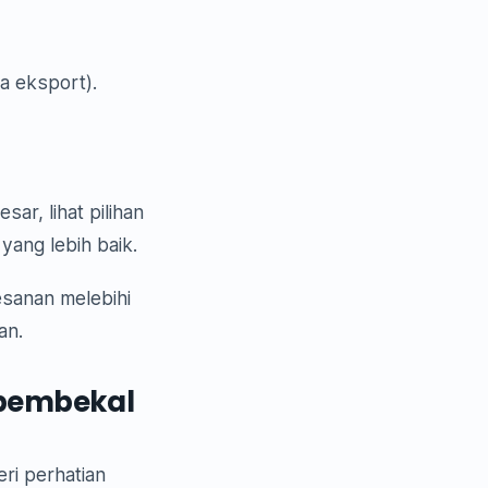
ka eksport).
r, lihat pilihan
ang lebih baik.
sanan melebihi
an.
 pembekal
ri perhatian