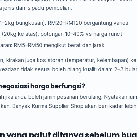
 jenis dan isipadu pembelian.
 (1–2kg bungkusan): RM20–RM120 bergantung varieti
 (20kg ke atas): potongan 10–40% vs harga runcit
aran: RM5–RM50 mengikut berat dan jarak
n, kirakan juga kos storan (temperatur, kelembapan) k
eadaan tidak sesuai boleh hilang kualiti dalam 2–3 bula
egosiasi harga berfungsi?
h jika anda boleh jamin pesanan berulang. Nyatakan jum
kan. Banyak Kurma Supplier Shop akan beri kadar lebih
.
n yang patut ditanya sebelum bua