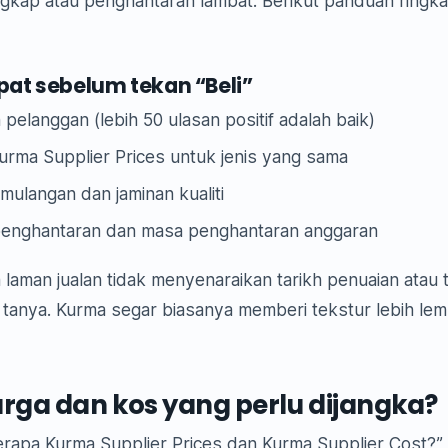
ngkap atau penghantaran lambat. Berikut panduan ringka
pat sebelum tekan “Beli”
pelanggan (lebih 50 ulasan positif adalah baik)
urma Supplier Prices untuk jenis yang sama
emulangan dan jaminan kualiti
penghantaran dan masa penghantaran anggaran
ka laman jualan tidak menyenaraikan tarikh penuaian atau 
anya. Kurma segar biasanya memberi tekstur lebih le
rga dan kos yang perlu dijangka?
Berapa Kurma Supplier Prices dan Kurma Supplier Cost?”