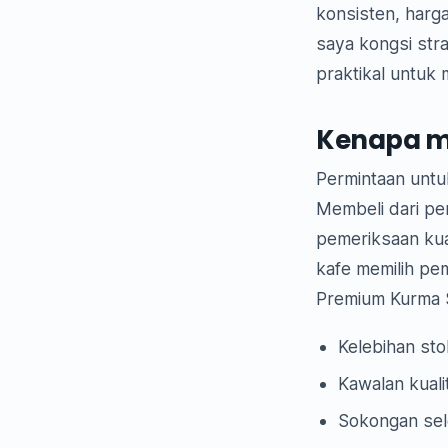
konsisten, harg
saya kongsi str
praktikal untuk 
Kenapa me
Permintaan unt
Membeli dari p
pemeriksaan kua
kafe memilih pe
Premium Kurma S
Kelebihan sto
Kawalan kuali
Sokongan sel